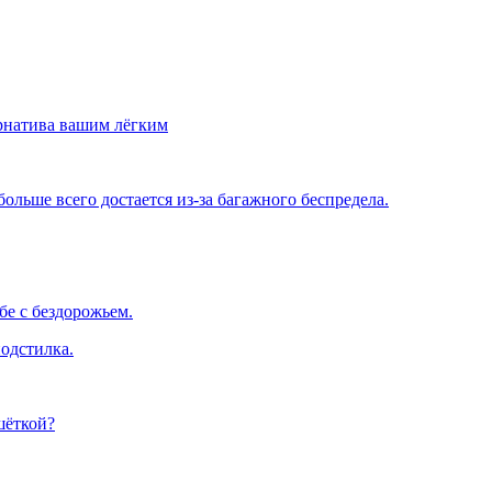
рнатива вашим лёгким
льше всего достается из-за багажного беспредела.
е с бездорожьем.
одстилка.
шёткой?