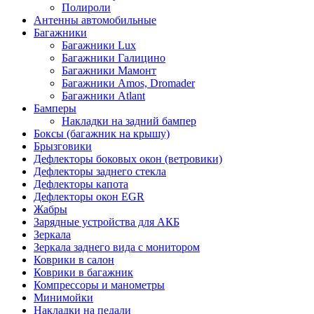
Полироли
Антенны автомобильные
Багажники
Багажники Lux
Багажники Галицино
Багажники Мамонт
Багажники Amos, Dromader
Багажники Atlant
Бамперы
Накладки на задний бампер
Боксы (багажник на крышу)
Брызговики
Дефлекторы боковых окон (ветровики)
Дефлекторы заднего стекла
Дефлекторы капота
Дефлекторы окон EGR
Жабры
Зарядные устройства для АКБ
Зеркала
Зеркала заднего вида с монитором
Коврики в салон
Коврики в багажник
Компрессоры и манометры
Минимойки
Накладки на педали