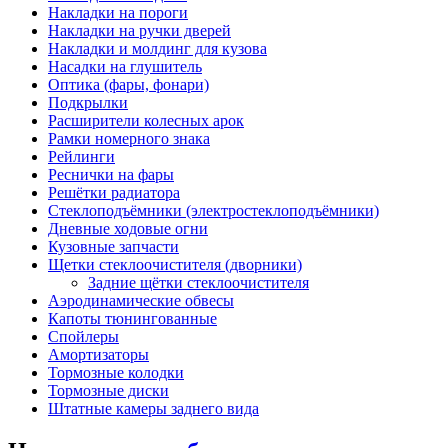
Накладки на пороги
Накладки на ручки дверей
Накладки и молдинг для кузова
Насадки на глушитель
Оптика (фары, фонари)
Подкрылки
Расширители колесных арок
Рамки номерного знака
Рейлинги
Реснички на фары
Решётки радиатора
Стеклоподъёмники (электростеклоподъёмники)
Дневные ходовые огни
Кузовные запчасти
Щетки стеклоочистителя (дворники)
Задние щётки стеклоочистителя
Аэродинамические обвесы
Капоты тюнингованные
Спойлеры
Амортизаторы
Тормозные колодки
Тормозные диски
Штатные камеры заднего вида