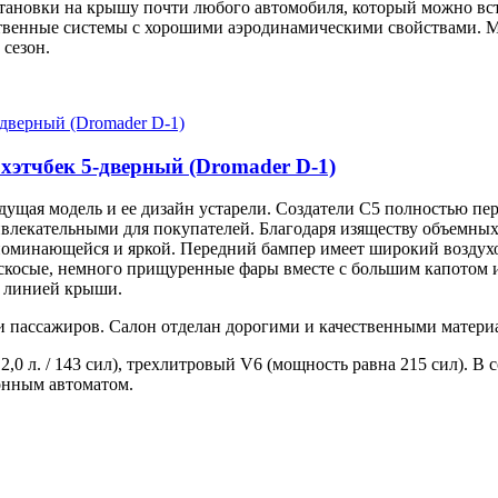
тановки на крышу почти любого автомобиля, который можно встр
ественные системы с хорошими аэродинамическими свойствами. 
 сезон.
. хэтчбек 5-дверный (Dromader D-1)
дущая модель и ее дизайн устарели. Создатели С5 полностью пе
ивлекательными для покупателей. Благодаря изяществу объемных
запоминающейся и яркой. Передний бампер имеет широкий возду
Раскосые, немного прищуренные фары вместе с большим капото
й линией крыши.
пассажиров. Салон отделан дорогими и качественными материа
, 2,0 л. / 143 сил), трехлитровый V6 (мощность равна 215 сил).
онным автоматом.