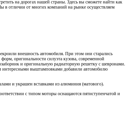
етить на дорогах нашей страны. Здесь вы сможете найти как
Мы в отличии от многих компаний на рынке осуществляем
рекроили внешность автомобиля. При этом они старались
 форм, оригинальности силуэта кузова, современной
хозаборник и оригинальную радиаторную решетку с шевронами.
м и интересными выштамповками добавили автомобилю
лами и украшен вставками из алюминия (матового).
 В соответствии с типом моторы оснащаются пятиступенчатой и