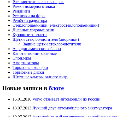
Расширители колесных арок
Рамки номерного знака
Рейлинги
Реснички на фары
Решётки радиатора
Стеклоподъёмники (электростеклоподъёмники)
Дневные ходовые огни
Кузовные запчасти
Щетки стеклоочистителя (дворники)
Задние щётки стеклоочистителя
Аэродинамические обвесы
Капоты тюнингованные
Спойлеры
Амортизаторы
Тормозные колодки
Тормозные диски
Штатные камеры заднего вида
Новые записи в
блоге
15.01.2016
Volvo отзывает автомобили из России
13.07.2013
Лучший друг автомобильного аккумулятора
10.07.2013
Автомобильный компрессор - достойная альте