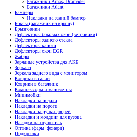
Багажники Amos, Dromader
Багажники Atlant
Бамперы
Накладки на задний бампер
Боксы (багажник на крышу)
Брызговики
Дефлекторы боковых окон (ветровики)
Дефлекторы заднего стекла
Дефлекторы капота
Дефлекторы окон EGR
Жабры
Зарядные устройства для АКБ
Зеркала
Зеркала заднего вида с монитором
Коврики в салон
Коврики в багажник
Компрессоры и манометры
Минимойки
Накладки на педали
Накладки на пороги
Накладки на ручки дверей
Накладки и молдинг для кузова
Насадки на глушитель
Оптика (фары, фонари)
Подкрылки