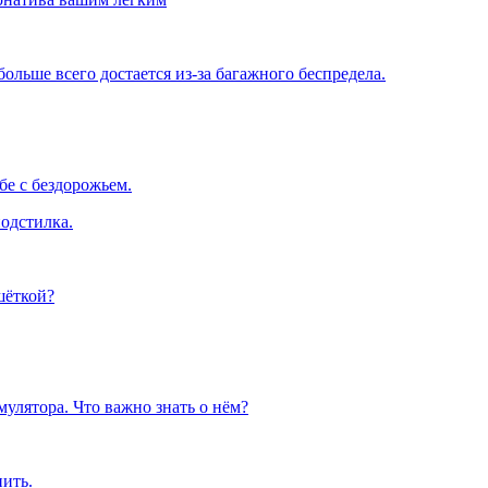
льше всего достается из-за багажного беспредела.
е с бездорожьем.
одстилка.
шёткой?
улятора. Что важно знать о нём?
пить.