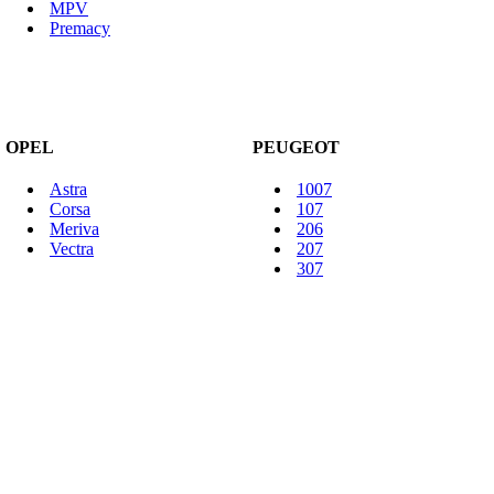
MPV
Premacy
OPEL
PEUGEOT
Astra
1007
Corsa
107
Meriva
206
Vectra
207
307