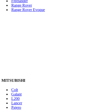
Freelander
Range Rover
Range Rover Evoque
MITSUBISHI
Colt
Galant
L200
Lancer
Pajero