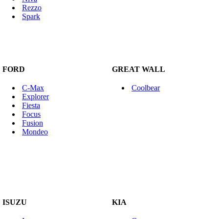
Rezzo
Spark
FORD
GREAT WALL
C-Max
Coolbear
Explorer
Fiesta
Focus
Fusion
Mondeo
ISUZU
KIA