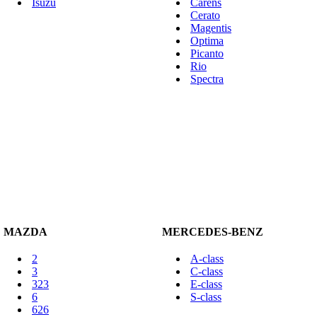
Isuzu
Carens
Cerato
Magentis
Optima
Picanto
Rio
Spectra
MAZDA
MERCEDES-BENZ
2
A-class
3
C-class
323
E-class
6
S-class
626