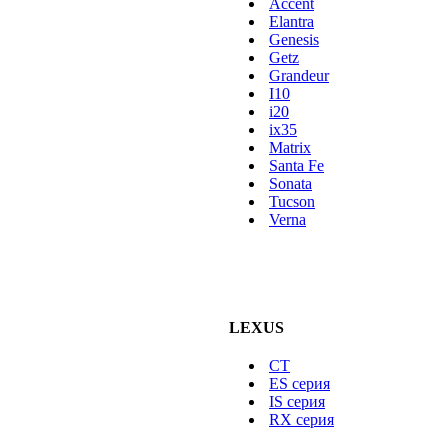
Accent
Elantra
Genesis
Getz
Grandeur
I10
i20
ix35
Matrix
Santa Fe
Sonata
Tucson
Verna
LEXUS
CT
ES серия
IS серия
RX серия