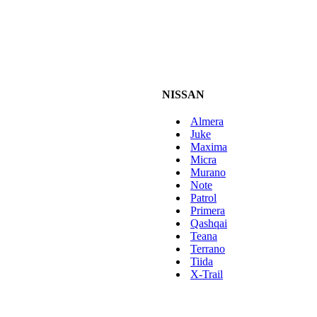
NISSAN
Almera
Juke
Maxima
Micra
Murano
Note
Patrol
Primera
Qashqai
Teana
Terrano
Tiida
X-Trail