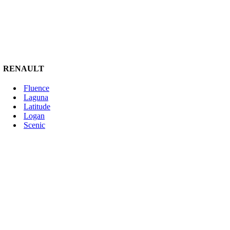
RENAULT
Fluence
Laguna
Latitude
Logan
Scenic