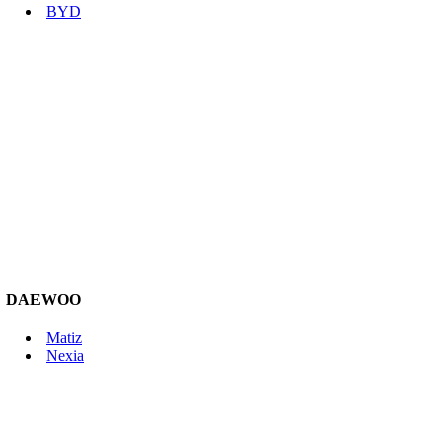
BYD
DAEWOO
Matiz
Nexia