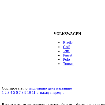
VOLKSWAGEN
Beetle
Golf
Jetta
Passat
Polo
Touran
Сортировать по
умолчанию
цене
названию
1
2
3
4
5
6
7
8
9
10
11
←назад
вперед→
В этом разделе представлены автомобильные багажники для ус