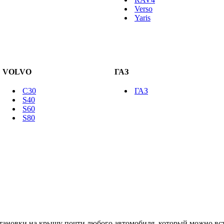
Verso
Yaris
VOLVO
ГАЗ
C30
ГАЗ
S40
S60
S80
тановки на крышу почти любого автомобиля, который можно встр