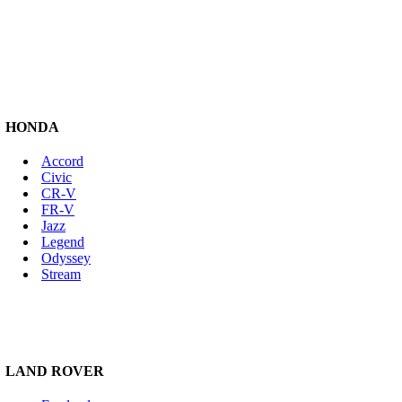
HONDA
Accord
Civic
CR-V
FR-V
Jazz
Legend
Odyssey
Stream
LAND ROVER