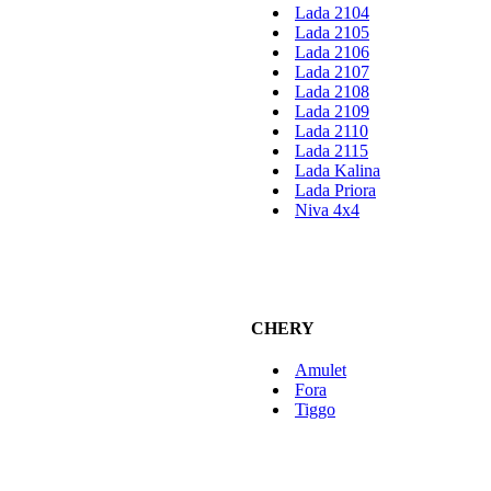
Lada 2104
Lada 2105
Lada 2106
Lada 2107
Lada 2108
Lada 2109
Lada 2110
Lada 2115
Lada Kalina
Lada Priora
Niva 4x4
CHERY
Amulet
Fora
Tiggo