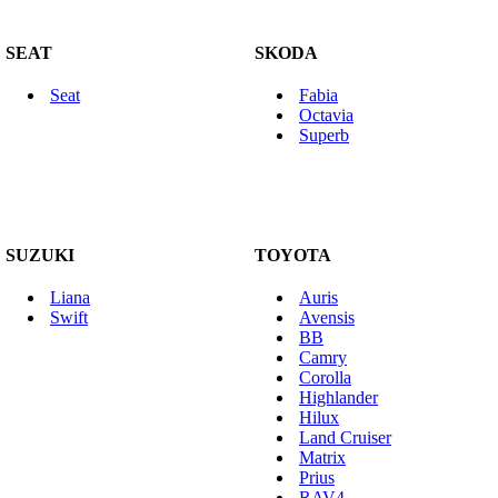
SEAT
SKODA
Seat
Fabia
Octavia
Superb
SUZUKI
TOYOTA
Liana
Auris
Swift
Avensis
BB
Camry
Corolla
Highlander
Hilux
Land Cruiser
Matrix
Prius
RAV4