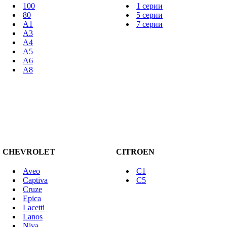
100
1 серии
80
5 серии
A1
7 серии
A3
A4
A5
A6
A8
CHEVROLET
CITROEN
Aveo
C1
Captiva
C5
Cruze
Epica
Lacetti
Lanos
Niva