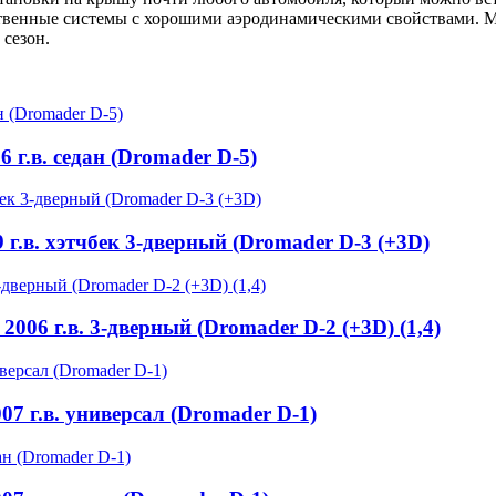
ественные системы с хорошими аэродинамическими свойствами. 
 сезон.
6 г.в. седан (Dromader D-5)
 г.в. хэтчбек 3-дверный (Dromader D-3 (+3D)
 2006 г.в. 3-дверный (Dromader D-2 (+3D) (1,4)
07 г.в. универсал (Dromader D-1)