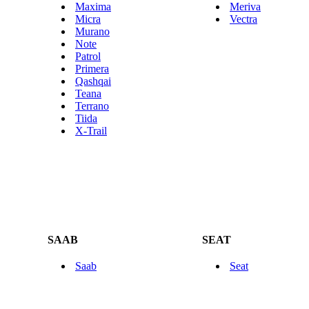
Maxima
Meriva
Micra
Vectra
Murano
Note
Patrol
Primera
Qashqai
Teana
Terrano
Tiida
X-Trail
SAAB
SEAT
Saab
Seat