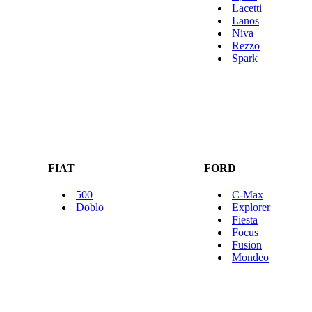
Lacetti
Lanos
Niva
Rezzo
Spark
FIAT
FORD
500
C-Max
Doblo
Explorer
Fiesta
Focus
Fusion
Mondeo