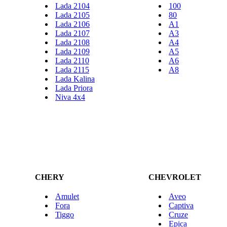
Lada 2104
100
Lada 2105
80
Lada 2106
A1
Lada 2107
A3
Lada 2108
A4
Lada 2109
A5
Lada 2110
A6
Lada 2115
A8
Lada Kalina
Lada Priora
Niva 4x4
CHERY
CHEVROLET
Amulet
Aveo
Fora
Captiva
Tiggo
Cruze
Epica