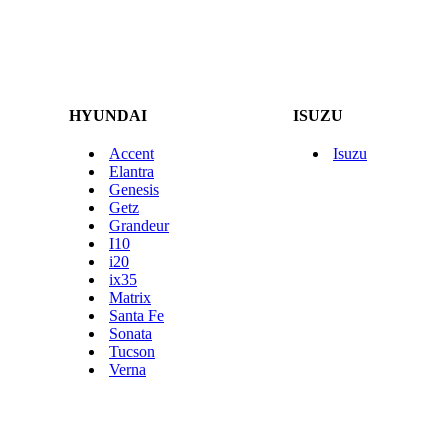
HYUNDAI
ISUZU
Accent
Isuzu
Elantra
Genesis
Getz
Grandeur
I10
i20
ix35
Matrix
Santa Fe
Sonata
Tucson
Verna