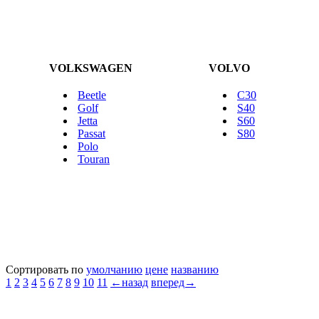
VOLKSWAGEN
VOLVO
Beetle
C30
Golf
S40
Jetta
S60
Passat
S80
Polo
Touran
Сортировать по
умолчанию
цене
названию
1
2
3
4
5
6
7
8
9
10
11
←назад
вперед→