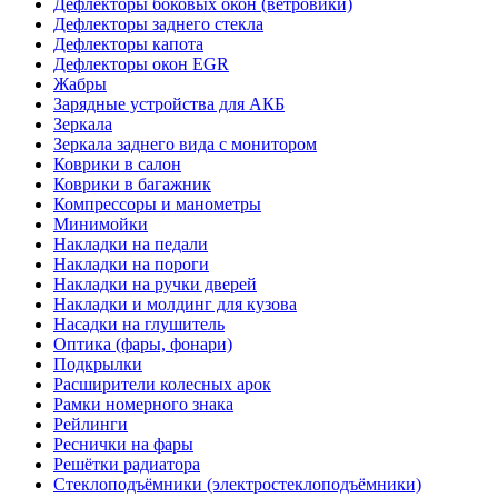
Дефлекторы боковых окон (ветровики)
Дефлекторы заднего стекла
Дефлекторы капота
Дефлекторы окон EGR
Жабры
Зарядные устройства для АКБ
Зеркала
Зеркала заднего вида с монитором
Коврики в салон
Коврики в багажник
Компрессоры и манометры
Минимойки
Накладки на педали
Накладки на пороги
Накладки на ручки дверей
Накладки и молдинг для кузова
Насадки на глушитель
Оптика (фары, фонари)
Подкрылки
Расширители колесных арок
Рамки номерного знака
Рейлинги
Реснички на фары
Решётки радиатора
Стеклоподъёмники (электростеклоподъёмники)