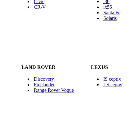
Civic
i30
CR-V
ix55
Santa Fe
Solaris
LAND ROVER
LEXUS
Discovery
IS серия
Freelander
LS серия
Range Rover Voque