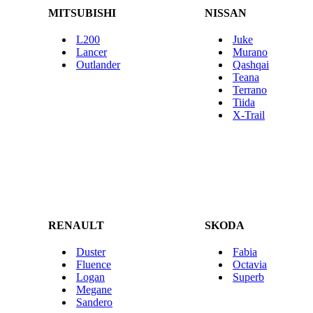
MITSUBISHI
NISSAN
L200
Juke
Lancer
Murano
Outlander
Qashqai
Teana
Terrano
Tiida
X-Trail
RENAULT
SKODA
Duster
Fabia
Fluence
Octavia
Logan
Superb
Megane
Sandero