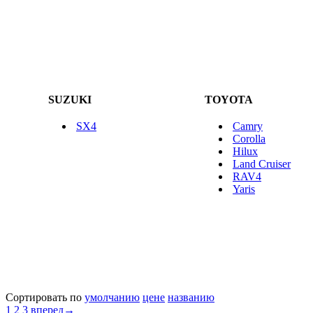
SUZUKI
TOYOTA
SX4
Camry
Corolla
Hilux
Land Cruiser
RAV4
Yaris
Сортировать по
умолчанию
цене
названию
1
2
3
вперед→