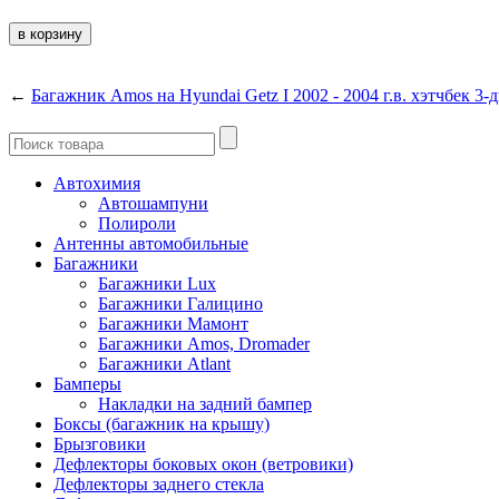
←
Багажник Amos на Hyundai Getz I 2002 - 2004 г.в. хэтчбек 3
Автохимия
Автошампуни
Полироли
Антенны автомобильные
Багажники
Багажники Lux
Багажники Галицино
Багажники Мамонт
Багажники Amos, Dromader
Багажники Atlant
Бамперы
Накладки на задний бампер
Боксы (багажник на крышу)
Брызговики
Дефлекторы боковых окон (ветровики)
Дефлекторы заднего стекла