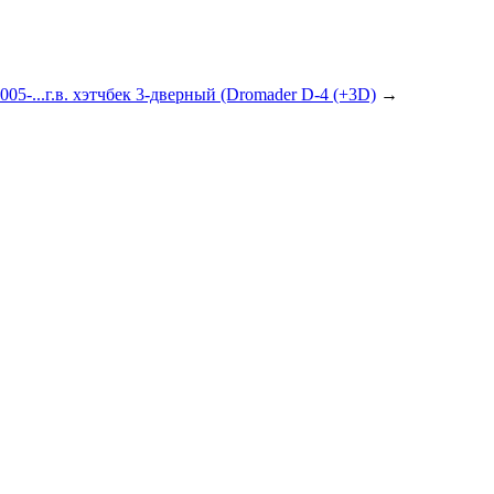
005-...г.в. хэтчбек 3-дверный (Dromader D-4 (+3D)
→