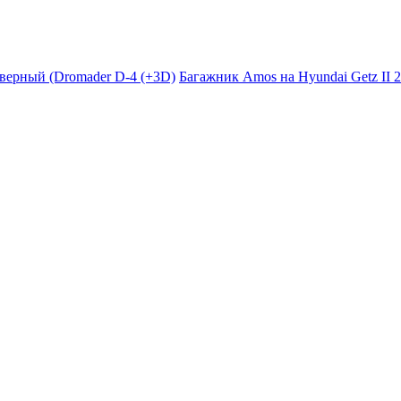
-дверный (Dromader D-4 (+3D)
Багажник Amos на Hyundai Getz II 2