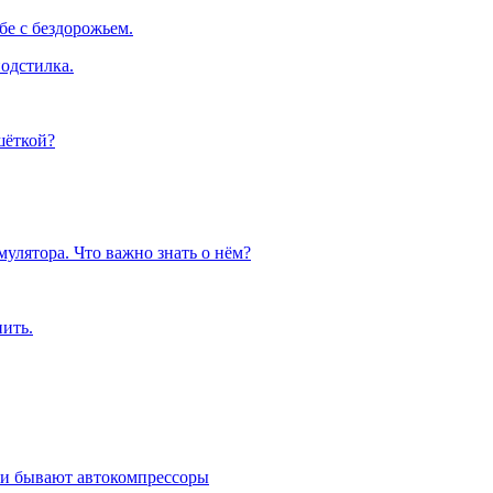
е с бездорожьем.
одстилка.
шёткой?
улятора. Что важно знать о нём?
пить.
ми бывают автокомпрессоры