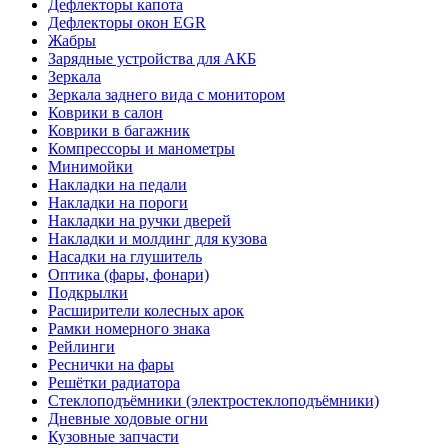
Дефлекторы капота
Дефлекторы окон EGR
Жабры
Зарядные устройства для АКБ
Зеркала
Зеркала заднего вида с монитором
Коврики в салон
Коврики в багажник
Компрессоры и манометры
Минимойки
Накладки на педали
Накладки на пороги
Накладки на ручки дверей
Накладки и молдинг для кузова
Насадки на глушитель
Оптика (фары, фонари)
Подкрылки
Расширители колесных арок
Рамки номерного знака
Рейлинги
Реснички на фары
Решётки радиатора
Стеклоподъёмники (электростеклоподъёмники)
Дневные ходовые огни
Кузовные запчасти