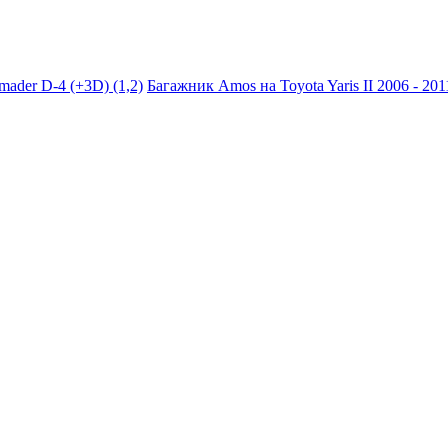
mader D-4 (+3D) (1,2)
Багажник Amos на Toyota Yaris II 2006 - 2011