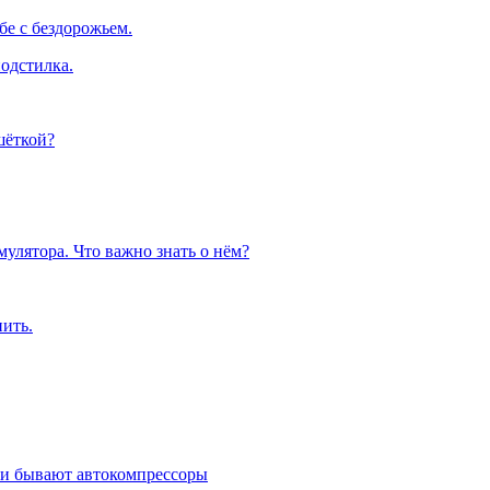
е с бездорожьем.
одстилка.
шёткой?
улятора. Что важно знать о нём?
пить.
ми бывают автокомпрессоры