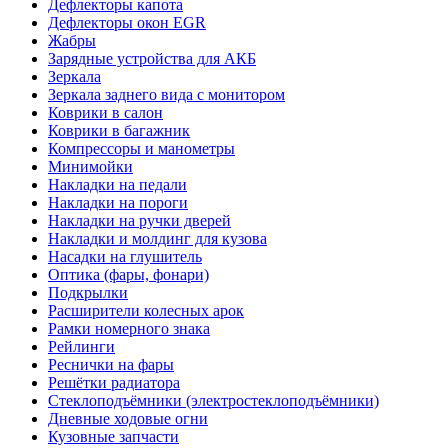
Дефлекторы капота
Дефлекторы окон EGR
Жабры
Зарядные устройства для АКБ
Зеркала
Зеркала заднего вида с монитором
Коврики в салон
Коврики в багажник
Компрессоры и манометры
Минимойки
Накладки на педали
Накладки на пороги
Накладки на ручки дверей
Накладки и молдинг для кузова
Насадки на глушитель
Оптика (фары, фонари)
Подкрылки
Расширители колесных арок
Рамки номерного знака
Рейлинги
Реснички на фары
Решётки радиатора
Стеклоподъёмники (электростеклоподъёмники)
Дневные ходовые огни
Кузовные запчасти