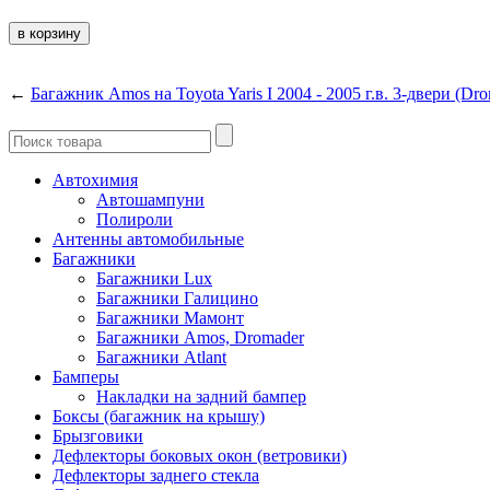
←
Багажник Amos на Toyota Yaris I 2004 - 2005 г.в. 3-двери (Dro
Автохимия
Автошампуни
Полироли
Антенны автомобильные
Багажники
Багажники Lux
Багажники Галицино
Багажники Мамонт
Багажники Amos, Dromader
Багажники Atlant
Бамперы
Накладки на задний бампер
Боксы (багажник на крышу)
Брызговики
Дефлекторы боковых окон (ветровики)
Дефлекторы заднего стекла